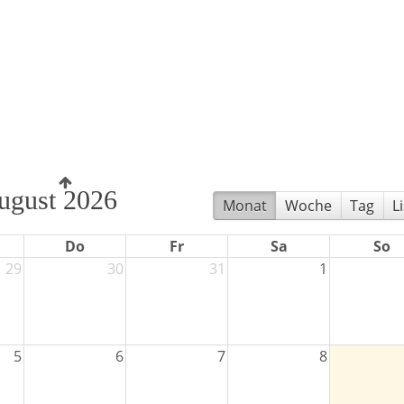
ugust 2026
Monat
Woche
Tag
L
Do
Fr
Sa
So
29
30
31
1
5
6
7
8